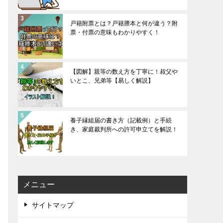
戸籍附票とは？戸籍謄本と何が違う？附
票・付票の意味もわかりやすく！
【図解】親等の数え方を丁寧に！叔父や
いとこ、兄弟等【易しく解説】
養子縁組届の書き方（記載例）と手続
き、家庭裁判所への許可申立てを解説！
メニュー
サイトマップ