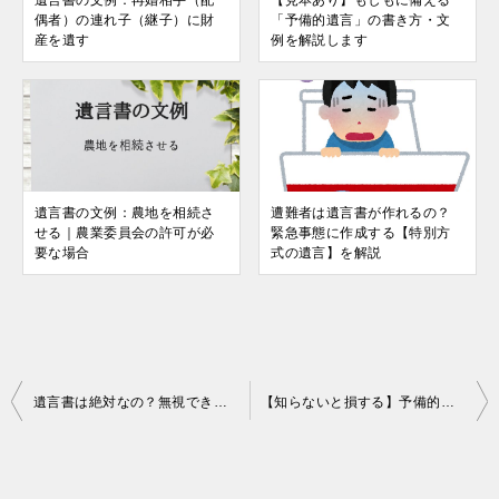
遺言書の文例：再婚相手（配
【見本あり】もしもに備える
偶者）の連れ子（継子）に財
「予備的遺言」の書き方・文
産を遺す
例を解説します
遺言書の文例：農地を相続さ
遭難者は遺言書が作れるの？
せる｜農業委員会の許可が必
緊急事態に作成する【特別方
要な場合
式の遺言】を解説
投
遺言書は絶対なの？無視できる？遺産分割協議が必要なケースも紹介！
【知らないと損する】予備的遺言とは？必要なケースと文例を紹介します
稿
ナ
ビ