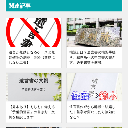
関連記事
遺言が無効となるケースと無
検認とは？遺言書の検認手続
効確認の調停・訴訟【無効に
き、裁判所への申立書の書き
しない工夫】
方、必要書類を解説
【見本あり】もしもに備える
遺言書作成から離婚・結婚し
「予備的遺言」の書き方・文
た｜苗字が変わったら無効に
例を解説します
なる？