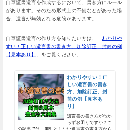
自筆証書遺言を作成するにおいて、書き方にルール
があります。そのため形式上の不備などがあった場
合、遺言が無効となる危険があります。
自筆証書遺言の作り方を知りたい方は、「
わかりや
すい！正しい遺言書の書き方、加除訂正、封筒の例
【見本あり】
」をご覧ください。
わかりやすい！正
しい遺言書の書き
方、加除訂正、封
筒の例【見本あ
り】
遺言書の書き方がわか
らずお困りですか？こ
の記事では、無効としない遺言書の書き方から