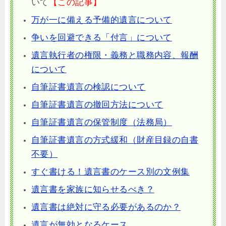
いて
【この記事】
万が一に備える予備的遺言について
争いを回避できる「付言」について
遺言執行者の権限・義務と職務内容、報酬
について
自筆証書遺言の検認について
自筆証書遺言の撤回方法について
自筆証書遺言の保管制度（法務局）
自筆証書遺言の方式緩和（財産目録の自書
不要）
すぐ書ける！遺言書のケース別の文例集
遺言書を家族に知らせるべき？
遺言書は絶対に守る必要があるのか？
遺言が無効となるケース